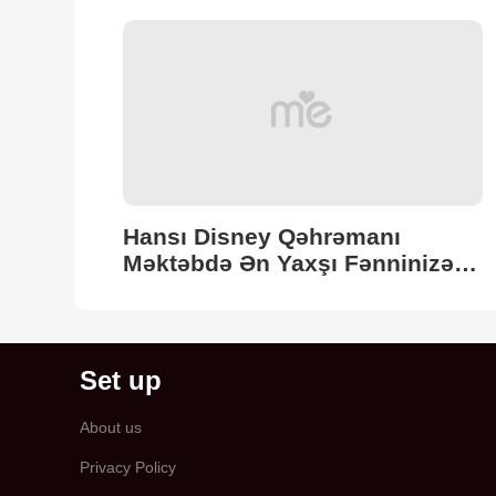
edin
Hansı Disney Qəhrəmanı
Məktəbdə Ən Yaxşı Fənninizə
Uyğun Gəlir? 🏰💡
Set up
About us
Privacy Policy