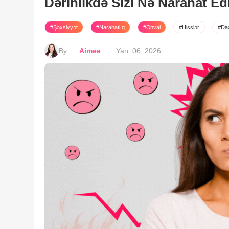
Dərinlikdə Sizi Nə Narahat Ed
#Şəxsiyyət
#Narahatlıq
#Əhval
#Hisslər
#Dax
By
Aimee
Yan. 06, 2026