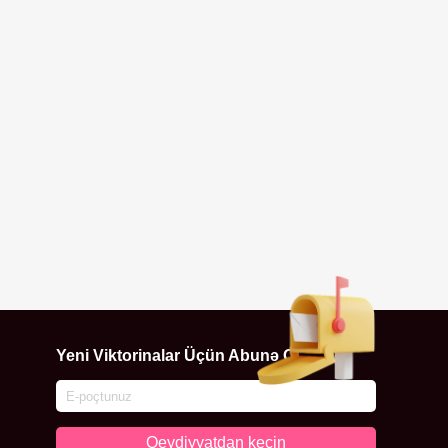
Yeni Viktorinalar Üçün Abunə Ol
Qeydiyyatdan keçin