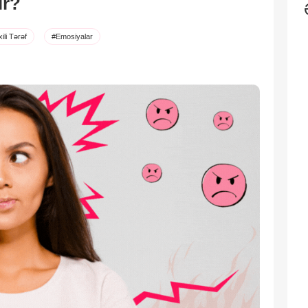
ir?
ili Tərəf
#Emosiyalar