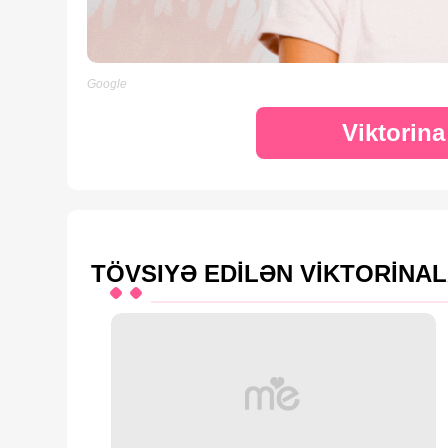
Google
Viktorin
TÖVSIYƏ EDİLƏN VİKTORİNA