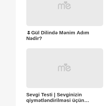
🌷Gül Dilində Mənim Adım
Nədir?
Sevgi Testi | Sevginizin
qiymətləndirilməsi üçün
sevgilinizin baş hərfini daxil