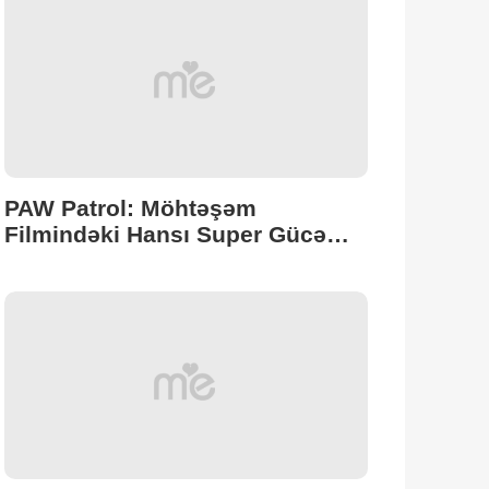
PAW Patrol: Möhtəşəm
Filmindəki Hansı Super Gücə
Sahib Olacaqsınız?