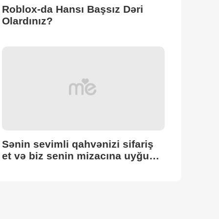
Roblox-da Hansı Başsız Dəri
Olardınız?
Sənin sevimli qahvənizi sifariş
et və biz senin mizacına uyğun
bir geyim hazırlayarıq! ☕✨