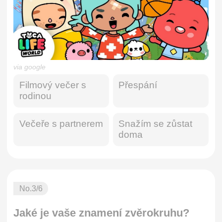
via google
Filmový večer s
Přespání
rodinou
Večeře s partnerem
Snažím se zůstat
doma
No.
3
/6
Jaké je vaše znamení zvěrokruhu?