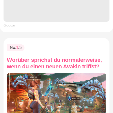
Google
No.
1
/5
Worüber sprichst du normalerweise,
wenn du einen neuen Avakin triffst?