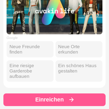
Google
Neue Freunde
Neue Orte
finden
erkunden
Eine riesige
Ein schönes Haus
Garderobe
gestalten
aufbauen
Einreichen