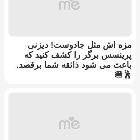
مزه اش مثل جادوست! دیزنی
پرینسس برگر را کشف کنید که
باعث می شود ذائقه شما برقصد.
🕺🍔