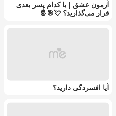
آزمون عشق | با کدام پسر بعدی
قرار می‌گذارید؟ 💘🎯🤴
آیا افسردگی دارید؟