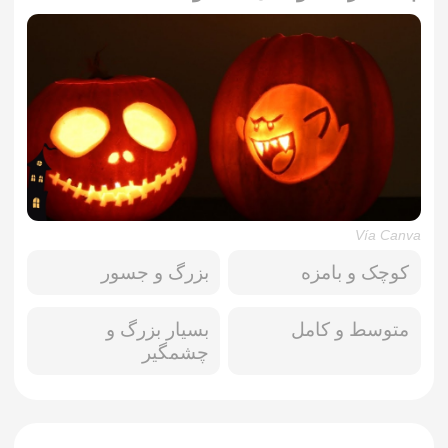
Vía Canva
کوچک و بامزه
بزرگ و جسور
متوسط و کامل
بسیار بزرگ و
چشمگیر