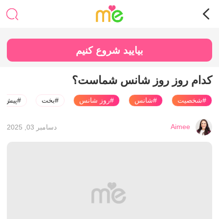
بیایید شروع کنیم
کدام روز روز شانس شماست؟
#شخصیت
#شانس
#روز شانس
#بخت
#پیش‌بین
Aimee
دسامبر 03, 2025