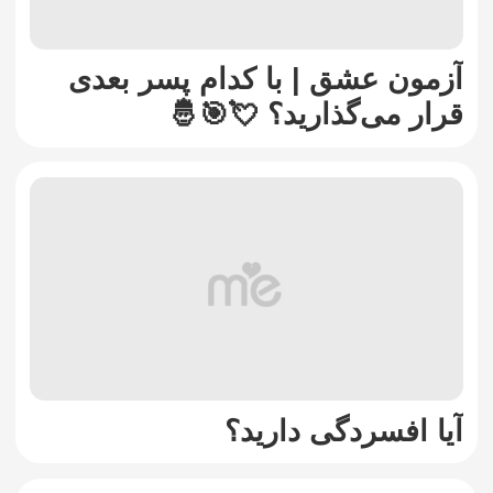
آزمون عشق | با کدام پسر بعدی
قرار می‌گذارید؟ 💘🎯🤴
آیا افسردگی دارید؟