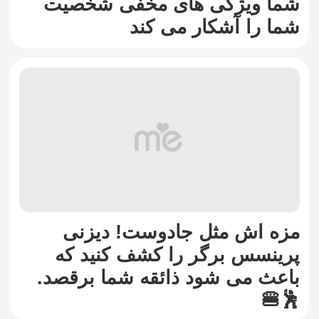
شما ویژگی های مخفی شخصیت
شما را آشکار می کند
مزه اش مثل جادوست! دیزنی
پرینسس برگر را کشف کنید که
باعث می شود ذائقه شما برقصد.
🕺🍔