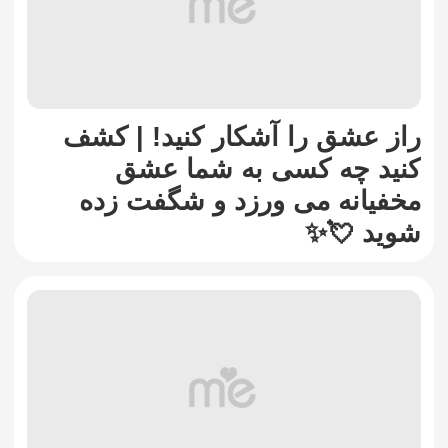
راز عشق را آشکار کنید! | کشف
کنید چه کسی به شما عشق
مخفیانه می ورزد و شگفت زده
شوید 💘✨