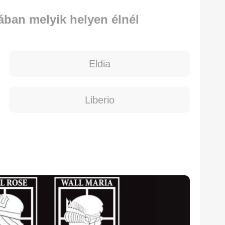
ában melyik helyen élnél
Eldia
Liberio