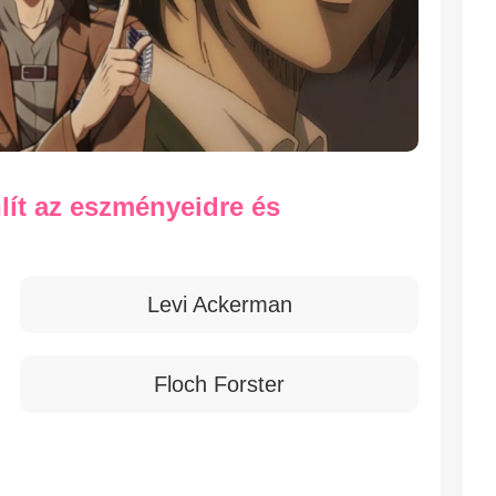
lít az eszményeidre és
Levi Ackerman
Floch Forster