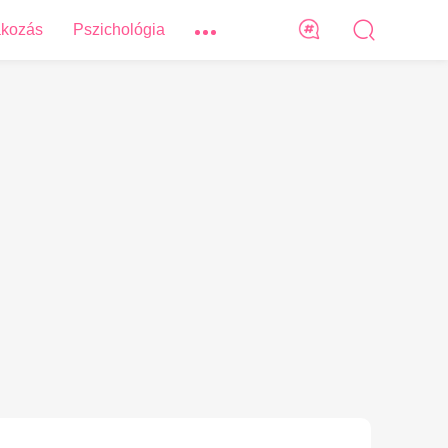
akozás
Pszichológia