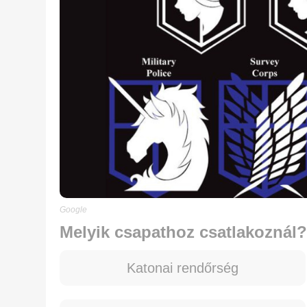
Google
Melyik csapathoz csatlakoznál?
Katonai rendőrség