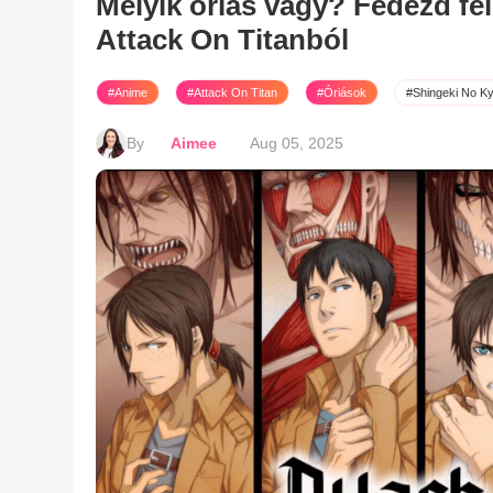
Melyik óriás vagy? Fedezd fel
Attack On Titanból
#Anime
#Attack On Titan
#Óriások
#Shingeki No Ky
By
Aimee
Aug 05, 2025