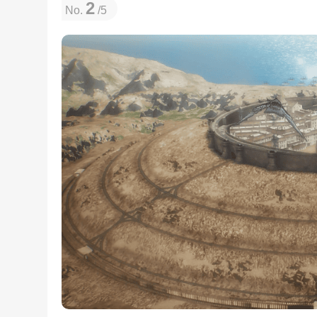
2
No.
/5