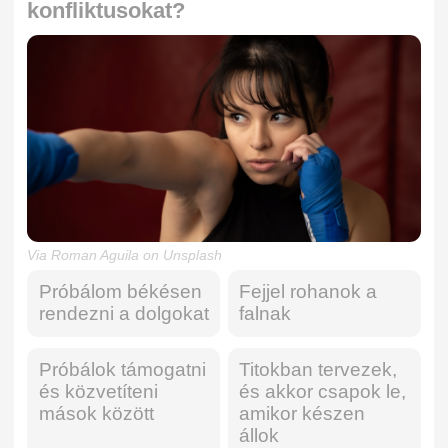
konfliktusokat?
Via Roman Aguila on Unsplash
Próbálom békésen
Fejjel rohanok a
rendezni a dolgokat
falnak
Próbálok támogatni
Titokban tervezek,
és közvetíteni
és akkor csapok le,
mások között
amikor készen
állok