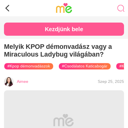
Kezdjünk bele
Melyik KPOP démonvadász vagy a
Miraculous Ladybug világában?
#Kpop démonvadászok
#Csodálatos Katicabogár
#KP
Aimee
Szep 25, 2025