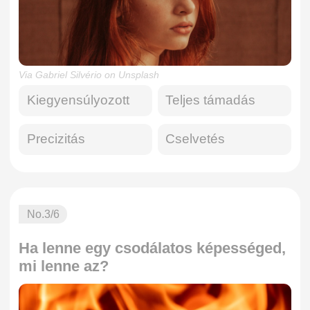
Via Gabriel Silvério on Unsplash
Kiegyensúlyozott
Teljes támadás
Precizitás
Cselvetés
No.
3
/6
Ha lenne egy csodálatos képességed,
mi lenne az?