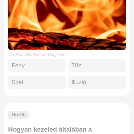
Via Marc Renken on Unsplash
Fény
Tűz
Szél
Illúzió
No.
4
/6
Hogyan kezeled általában a