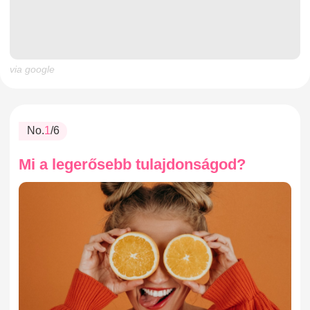
via google
No.
1
/6
Mi a legerősebb tulajdonságod?