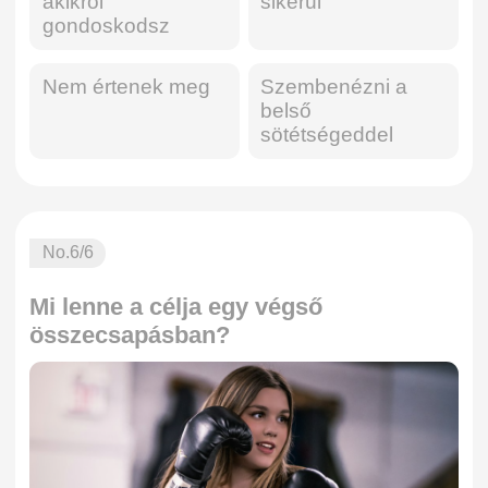
akikről
sikerül
gondoskodsz
Nem értenek meg
Szembenézni a
belső
sötétségeddel
No.
6
/6
Mi lenne a célja egy végső
összecsapásban?