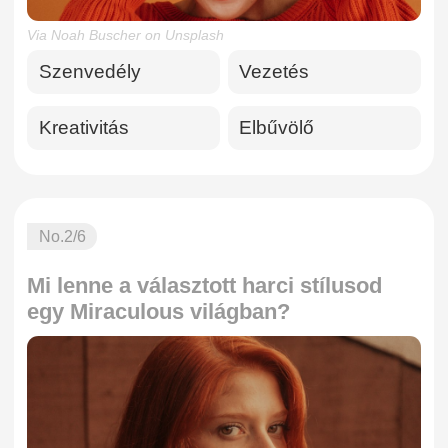
Via Noah Buscher on Unsplash
Szenvedély
Vezetés
Kreativitás
Elbűvölő
No.
2
/6
Mi lenne a választott harci stílusod
egy Miraculous világban?