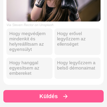
Via Steven Rector on Unsplash
Hogy megvédjem
Hogy erővel
mindenkit és
legyőzzem az
helyreállítsam az
ellenséget
egyensúlyt
Hogy hanggal
Hogy legyőzzem a
egyesítsem az
belső démonaimat
embereket
Küldés