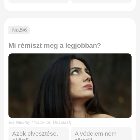
No.
5
/6
Mi rémiszt meg a legjobban?
Via Nikolay Hristov on Unsplash
Azok elvesztése,
A védelem nem