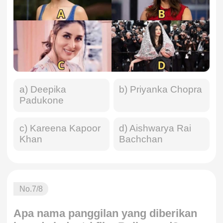
a) Deepika
b) Priyanka Chopra
Padukone
c) Kareena Kapoor
d) Aishwarya Rai
Khan
Bachchan
No.
7
/8
Apa nama panggilan yang diberikan