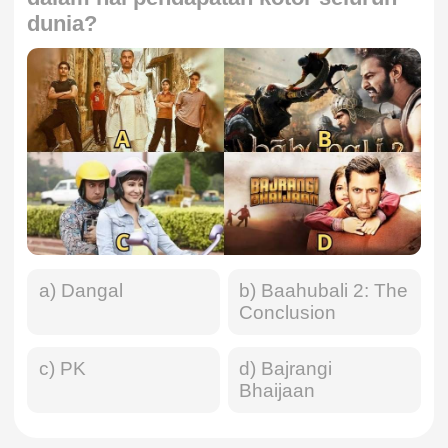
dunia?
a) Dangal
b) Baahubali 2: The
Conclusion
c) PK
d) Bajrangi
Bhaijaan