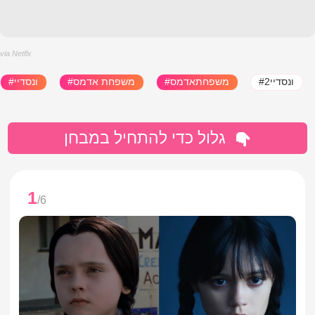
via Netflx
#ונסדיי2
#משפחתאדמס
#משפחת אדמס
#ונסדיי
גלול כדי להתחיל במבחן
1
/6