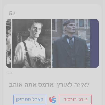
5
/6
via X
איזה לאורץ' אדמס אתה אוהב?
ג'ורג' בורסיה
קארל סטרויקן