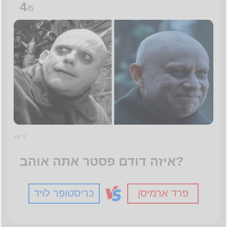
4
/6
via X
איזה דודם פסטר אתה אוהב?
פרד ארמיסן
כריסטופר לויד