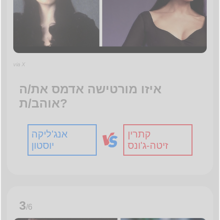
via X
איזו מורטישה אדמס את/ה
אוהב/ת?
קתרין
אנג'ליקה
זיטה-ג'ונס
יוסטון
3
/6