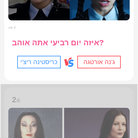
via X
איזה יום רביעי אתה אוהב?
ג'נה אורטגה
כריסטינה ריצ'י
2
/6