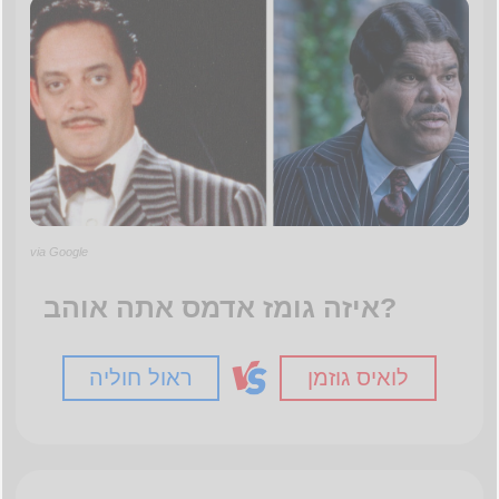
via Google
איזה גומז אדמס אתה אוהב?
לואיס גוזמן
ראול חוליה