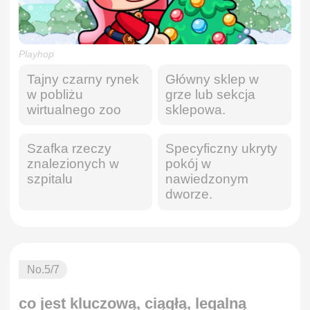
Playhop
Tajny czarny rynek
Główny sklep w
w pobliżu
grze lub sekcja
wirtualnego zoo
sklepowa.
Szafka rzeczy
Specyficzny ukryty
znalezionych w
pokój w
szpitalu
nawiedzonym
dworze.
No.
5
/7
co jest kluczową, ciągłą, legalną