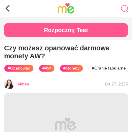
Rozpocznij Test
Czy możesz opanować darmowe
monety AW?
#Opanować
#AW
#Monety
#Granie fabularne
Aimee
Lis 27, 2025