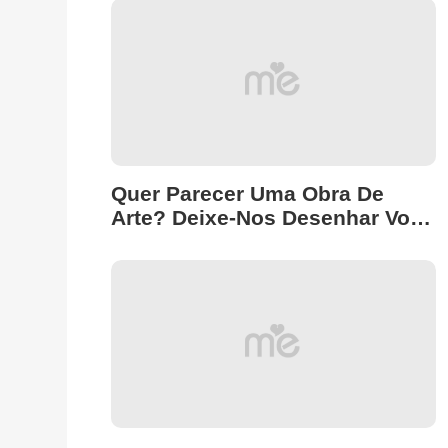
Quer Parecer Uma Obra De
Arte? Deixe-Nos Desenhar Você
A Lápis De Graça! Aproveite! 🖌️