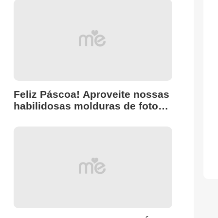
experimentar! ✨
Feliz Páscoa! Aproveite nossas
habilidosas molduras de fotos
para tornar suas memórias
especiais 🐰📸🌸😊