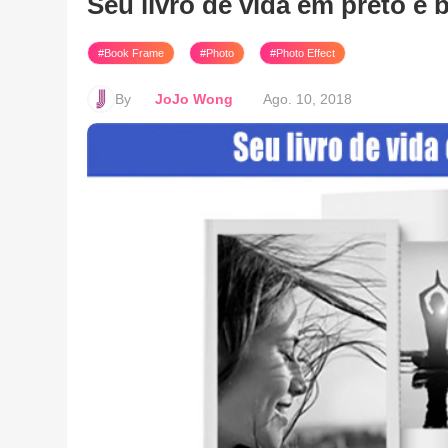
Seu livro de vida em preto e 
#Book Frame
#Photo
#Photo Effect
By
JoJo Wong
Ago. 10, 2018