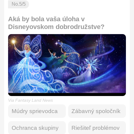
No.
5
/5
Aká by bola vaša úloha v
Disneyovskom dobrodružstve?
Via Fantasy Land News
Múdry sprievodca
Zábavný spoločník
Ochranca skupiny
Riešiteľ problémov