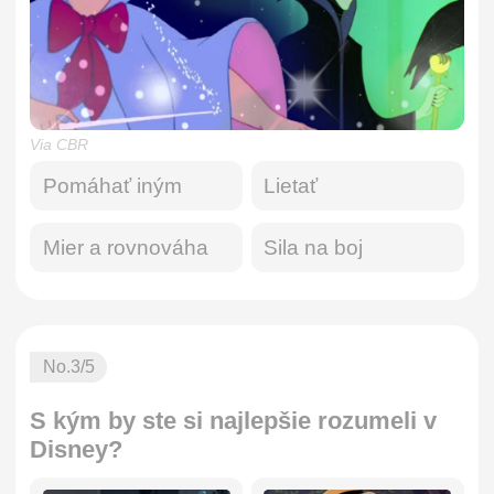
Via CBR
Pomáhať iným
Lietať
Mier a rovnováha
Sila na boj
No.
3
/5
S kým by ste si najlepšie rozumeli v
Disney?