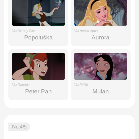
Via Disney Plus
Via Amino Apps
Popoluška
Aurora
Via Recreio
Via IMDb
Peter Pan
Mulan
No.
4
/5