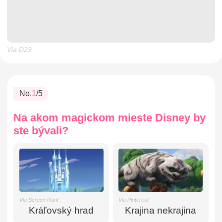
Via D23
No.
1
/5
Na akom magickom mieste Disney by
ste bývali?
Via Pinterest
Via Screen Rant
Krajina nekrajina
Kráľovský hrad