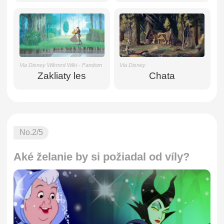
Via Disney Wikmrd Wiki - Fandom
Via Disney
Zakliaty les
Chata
No.
2
/5
Aké želanie by si požiadal od víly?