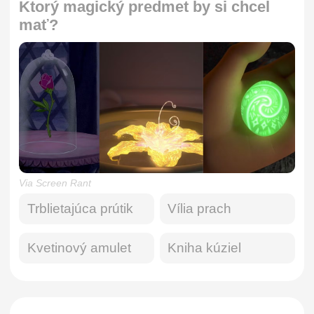
Ktorý magický predmet by si chcel
mať?
Via Screen Rant
Trblietajúca prútik
Vília prach
Kvetinový amulet
Kniha kúziel