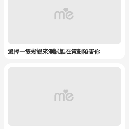
選擇一隻蜥蜴來測試誰在策劃陷害你